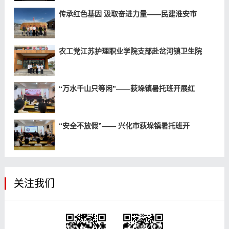
传承红色基因 汲取奋进力量——民建淮安市
农工党江苏护理职业学院支部赴岔河镇卫生院
“万水千山只等闲”——荻垛镇暑托班开展红
“安全不放假”—— 兴化市荻垛镇暑托班开
关注我们