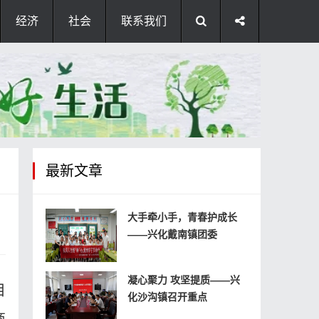
经济
社会
联系我们
最新文章
大手牵小手，青春护成长
——兴化戴南镇团委
凝心聚力 攻坚提质——兴
目
化沙沟镇召开重点
商