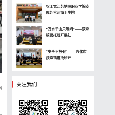
农工党江苏护理职业学院支
部赴岔河镇卫生院
“万水千山只等闲”——荻垛
镇暑托班开展红
“安全不放假”—— 兴化市
荻垛镇暑托班开
关注我们
4