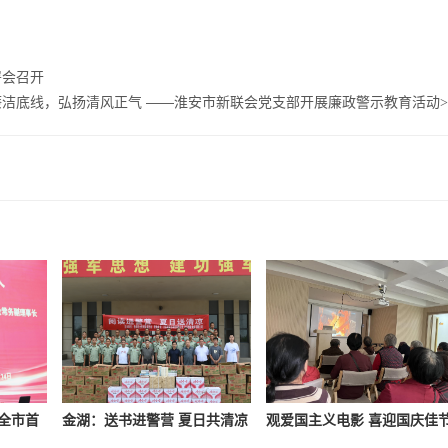
署会召开
廉洁底线，弘扬清风正气 ——淮安市新联会党支部开展廉政警示教育活动
>
全市首
金湖：送书进警营 夏日共清凉
观爱国主义电影 喜迎国庆佳