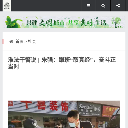
首页
>
社会
淮法干警说 | 朱强：跟班“取真经”，奋斗正
当时