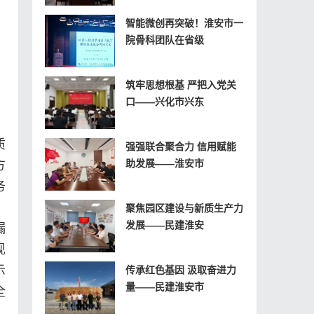
智能微创再突破！淮安市一
院骨科团队在省级
筑牢思想根基 严把入党关
口——兴化市兴东
质
强强联合聚合力 信用赋能
方
助发展——淮安市
务
、
聚焦园区建设与新质生产力
漏
发展——民建淮安
现
示
传承红色基因 汲取奋进力
全
量——民建淮安市