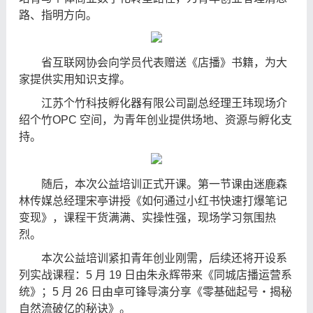
路、指明方向。
省互联网协会向学员代表赠送《店播》书籍，为大
家提供实用知识支撑。
江苏个竹科技孵化器有限公司副总经理王玮现场介
绍个竹OPC 空间，为青年创业提供场地、资源与孵化支
持。
随后，本次公益培训正式开课。第一节课由迷鹿森
林传媒总经理宋亭讲授《如何通过小红书快速打爆笔记
变现》，课程干货满满、实操性强，现场学习氛围热
烈。
本次公益培训紧扣青年创业刚需，后续还将开设系
列实战课程：5 月 19 日由朱永辉带来《同城店播运营系
统》；5 月 26 日由卓可锋导演分享《零基础起号・揭秘
自然流破亿的秘诀》。