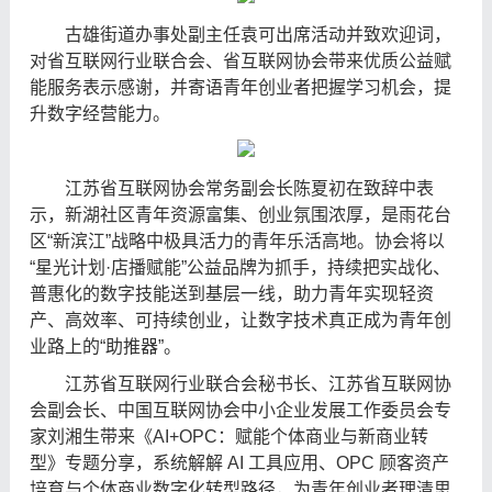
古雄街道办事处副主任袁可出席活动并致欢迎词，
对省互联网行业联合会、省互联网协会带来优质公益赋
能服务表示感谢，并寄语青年创业者把握学习机会，提
升数字经营能力。
江苏省互联网协会常务副会长陈夏初在致辞中表
示，新湖社区青年资源富集、创业氛围浓厚，是雨花台
区“新滨江”战略中极具活力的青年乐活高地。协会将以
“星光计划·店播赋能”公益品牌为抓手，持续把实战化、
普惠化的数字技能送到基层一线，助力青年实现轻资
产、高效率、可持续创业，让数字技术真正成为青年创
业路上的“助推器”。
江苏省互联网行业联合会秘书长、江苏省互联网协
会副会长、中国互联网协会中小企业发展工作委员会专
家刘湘生带来《AI+OPC：赋能个体商业与新商业转
型》专题分享，系统解解 AI 工具应用、OPC 顾客资产
培育与个体商业数字化转型路径，为青年创业者理清思