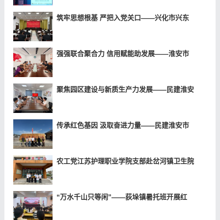
筑牢思想根基 严把入党关口——兴化市兴东
强强联合聚合力 信用赋能助发展——淮安市
聚焦园区建设与新质生产力发展——民建淮安
传承红色基因 汲取奋进力量——民建淮安市
农工党江苏护理职业学院支部赴岔河镇卫生院
“万水千山只等闲”——荻垛镇暑托班开展红