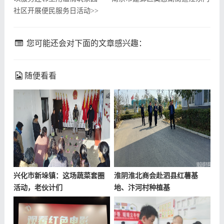
社区开展便民服务日活动
>>
您可能还会对下面的文章感兴趣：
随便看看
兴化市新垛镇：这场蔬菜套圈
淮阴淮北商会赴泗县红薯基
活动，老伙计们
地、汴河村种植基