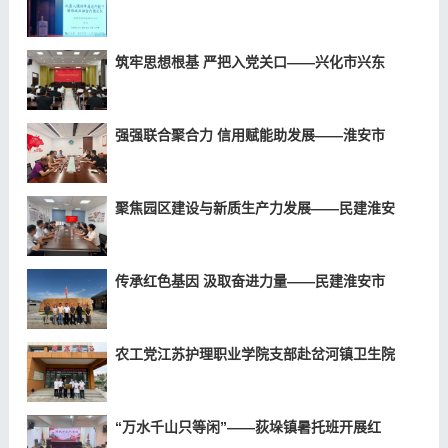
筑牢思想根基 严把入党关口——兴化市兴东
强强联合聚合力 信用赋能助发展——淮安市
聚焦园区建设与新质生产力发展——民建淮安
传承红色基因 汲取奋进力量——民建淮安市
农工党江苏护理职业学院支部赴岔河镇卫生院
“万水千山只等闲”——荻垛镇暑托班开展红